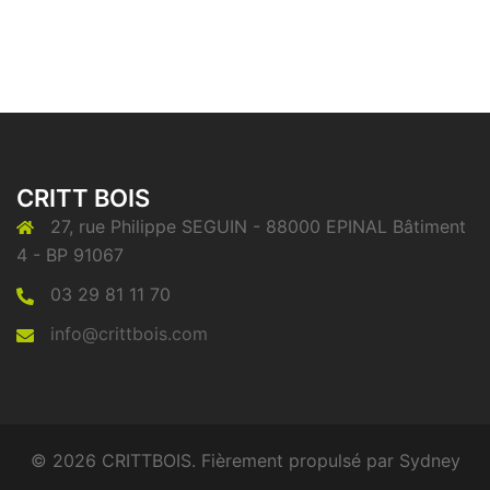
CRITT BOIS
27, rue Philippe SEGUIN - 88000 EPINAL Bâtiment
4 - BP 91067
03 29 81 11 70
info@crittbois.com
© 2026 CRITTBOIS. Fièrement propulsé par
Sydney