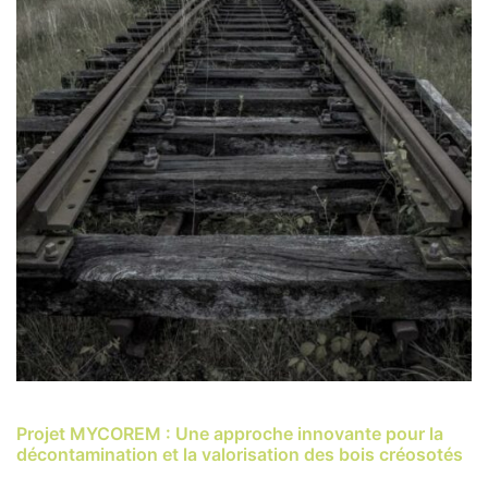
E
p
E
1e
Projet MYCOREM : Une approche innovante pour la
o
décontamination et la valorisation des bois créosotés