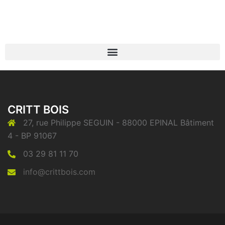
CRITT BOIS
27, rue Philippe SEGUIN - 88000 EPINAL Bâtiment
4 - BP 91067
03 29 81 11 70
info@crittbois.com